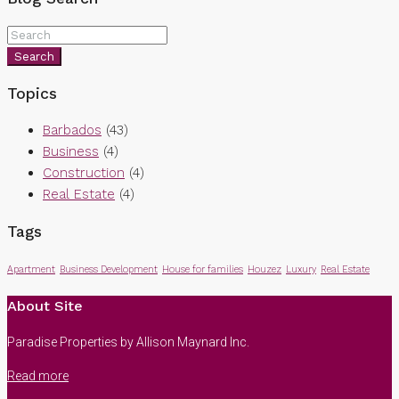
Search
Topics
Barbados
(43)
Business
(4)
Construction
(4)
Real Estate
(4)
Tags
Apartment
Business Development
House for families
Houzez
Luxury
Real Estate
About Site
Paradise Properties by Allison Maynard Inc.
Read more