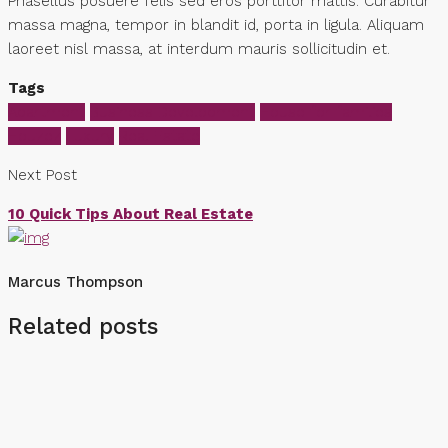
Phasellus posuere felis sed eros porttitor mattis. Curabitur
massa magna, tempor in blandit id, porta in ligula. Aliquam
laoreet nisl massa, at interdum mauris sollicitudin et.
Tags
Apartment
Business Development
House for families
Houzez
Luxury
Real Estate
Next Post
10 Quick Tips About Real Estate
Marcus Thompson
Related posts